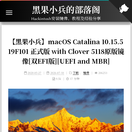
黑果小兵的部落阁
Hackintosh安装镜像、教程及经验分享
【黑果小兵】macOS Catalina 10.15.5
19F101 正式版 with Clover 5118原版镜
像[双EFI版][UEFI and MBR]
2020-05-27
|
2026-07-10
|
下载
，
镜像
|
206253
9.5k
|
17 分钟