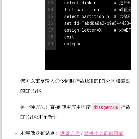
33
  select disk n       # 选
34
  list partition      # 磁盘分
35
  select partition n  # 选择E
36
37
  assign letter=X     # x为EF
38
39
您可以重复输入命令同时挂载USB的EFI分区和磁盘
的EFI分区
diskgenius
另一种方法：直接 使用应用程序
挂载
EFI分区进行操作
本镜像发布站点：
远景论坛
/
黑果小兵的部落阁