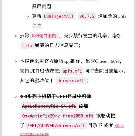
黑屏问题
USBInjectAll
v0.7.5
更新
增加新的USB
主控
USB端口限制
去除
，减少禁行发生的几率；增加
Lilu
崩溃的日志信息显示；
本镜像采用官方原版app制作，集成Clover r5098，
apfs.efi
支持UEFI启动安装;
同时去除日志显示；
drivers/off
其它的驱动位于
；
300系列主板请于UEFI目录中移除
AptioMemoryFix-64.efi
添加
OsxAptioFix2Drv-free2000.efi
该驱动位
/EFI/CLOVER/drivers/off
于
目录下
或者
Slide
值获取及计算