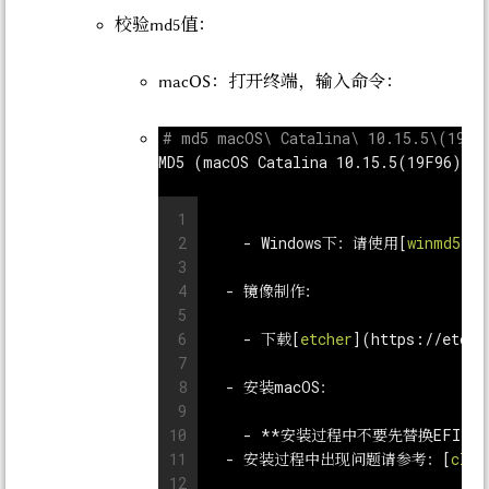
校验md5值：
macOS：打开终端，输入命令：
# md5 macOS\ Catalina\ 10.15.5\(19F9
MD5 (macOS Catalina 10.15.5(19F96) In
1
2
    - 
Windows下：请使用[
winmd5
](
h
3
4
  - 
镜像制作：
5
6
    - 
下载[
etcher
](
https://etche
7
8
  - 
安装macOS：
9
10
    - 
**安装过程中不要先替换EFI，
11
  - 
安装过程中出现问题请参考：[
clo
12