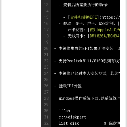
13
  - 
安装后所需要执行的动作：
14
15
    - 
[
合并和替换EFI
](
https://blo
16
  - 
驱动：显卡、声卡、USB定制：[
Ha
17
    - 
声卡仿冒：[
使用AppleALC声卡
18
    - 
无线网卡：[
DW1820A/BCM943
19
20
- 
本镜像集成的EFI如果无法安装，请根
21
22
- 
支持Realtek8111/8100系列有
23
24
- 
本镜像已经过本人安装测试，若您在使
25
26
- 
挂载EFI分区
27
28
  Windows操作系统下面,以系统管理
29
30
```
sh
31
  c:\>diskpart
32
  list disk           # 磁盘列表