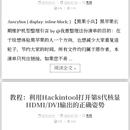
2019-03-21
|
2026-07-10
|
教程
43k
|
1:19
.fancybox { display: inline-block; } 【黑果小兵】黑苹果长
期维护机型整理引言 by @我意整理这份清单的目的：在
于给想体验黑苹果的人一个方向，也想减少大家重复造
轮子，节约大家的时间。所有文件均归属于原作者，本
清单只列出链接。如果您不希 ...
阅读全文 »
教程：利用Hackintool打开第8代核显
HDMI/DVI输出的正确姿势
2019-03-01
|
2026-07-10
|
教程
67k
|
2:02