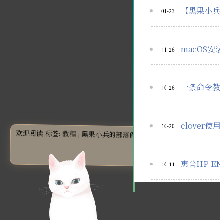
【黑果小兵】A
01-23
macOS
11-26
一条命令教
10-26
clover使
10-20
欢迎阅读 标签: 教程 | 黑果小兵的部落阁
惠普HP EN
10-11