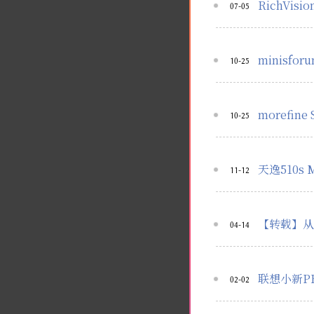
RichVis
07-05
minisfo
10-25
morefin
10-25
天逸510s 
11-12
【转载】从Cl
04-14
联想小新PRO
02-02