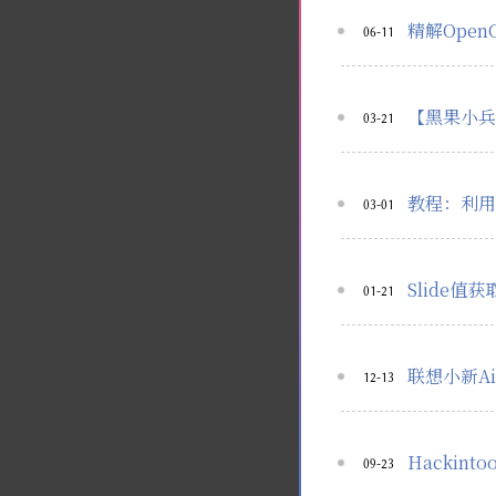
精解OpenC
06-11
【黑果小兵
03-21
教程：利用H
03-01
Slide值
01-21
联想小新Ai
12-13
Hackint
09-23