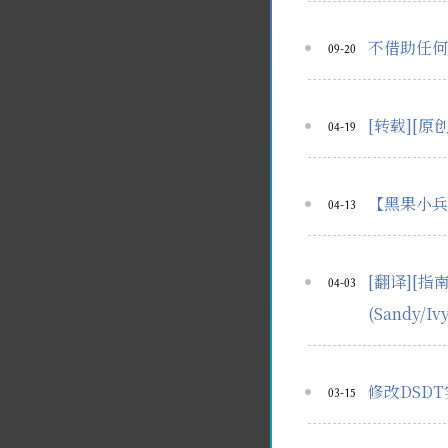
不借助任何
09-20
[转载][原创
04-19
【黑果小兵】
04-13
[翻译][指
04-03
(Sandy/Iv
修改DSD
03-15