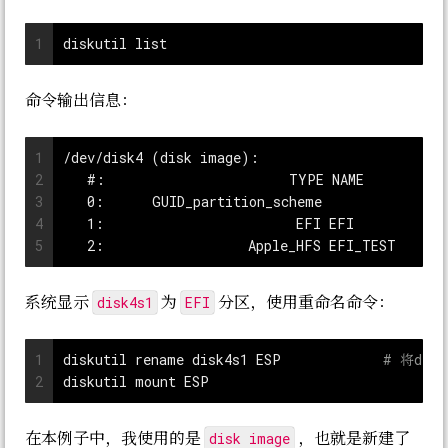
1
diskutil list
命令输出信息：
1
/dev/disk4 (disk image):
2
   #:                       TYPE NAME          
3
   0:      GUID_partition_scheme               
4
   1:                        EFI EFI           
5
   2:                  Apple_HFS EFI_TEST      
disk4s1
EFI
系统显示
为
分区，使用重命名命令：
1
diskutil rename disk4s1 ESP		
# 将dis
2
diskutil mount ESP				
disk image
在本例子中，我使用的是
，也就是新建了