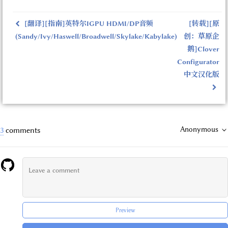
[翻译][指南]英特尔IGPU HDMI/DP音频
[转载][原
(Sandy/Ivy/Haswell/Broadwell/Skylake/Kabylake)
创：草原企
鹅]Clover
Configurator
中文汉化版
Anonymous
3
comments
Preview