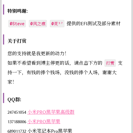
特别鸣谢:
@Steve
@风之痕
@烎⁵⁷
提供的EFI测试及部分素材
关于打赏
您的支持就是我更新的动力！
打赏
如果不希望看到博主停更的话，请点击下方的
支
持一下，有钱的捧个钱场，没钱的捧个人场，谢谢大
家！
QQ群:
247451054
小米PRO黑苹果高级群
137188006
小米PRO黑苹果
689011732 小米笔记本Pro黑苹果