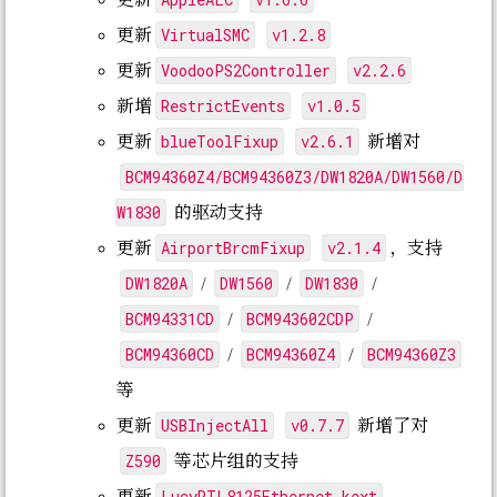
更新
VirtualSMC
v1.2.8
更新
VoodooPS2Controller
v2.2.6
更新
RestrictEvents
v1.0.5
新增
blueToolFixup
v2.6.1
更新
新增对
BCM94360Z4/BCM94360Z3/DW1820A/DW1560/D
W1830
的驱动支持
AirportBrcmFixup
v2.1.4
更新
，支持
DW1820A
DW1560
DW1830
/
/
/
BCM94331CD
BCM943602CDP
/
/
BCM94360CD
BCM94360Z4
BCM94360Z3
/
/
等
USBInjectAll
v0.7.7
更新
新增了对
Z590
等芯片组的支持
LucyRTL8125Ethernet.kext