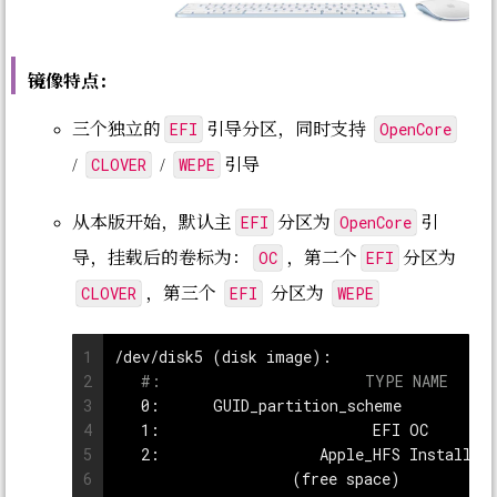
镜像特点：
EFI
OpenCore
三个独立的
引导分区，同时支持
CLOVER
WEPE
/
/
引导
EFI
OpenCore
从本版开始，默认主
分区为
引
OC
EFI
导，挂载后的卷标为：
，第二个
分区为
CLOVER
EFI
WEPE
，第三个
分区为
1
/dev/disk5 (disk image):
2
#:                       TYPE NAME     
3
   0:      GUID_partition_scheme          
4
   1:                        EFI OC       
5
   2:                  Apple_HFS Install m
6
                    (free space)          