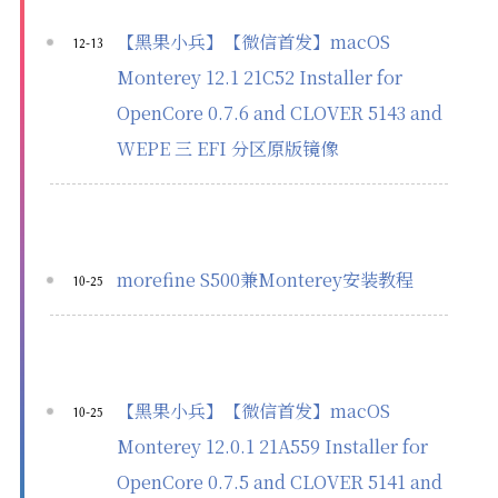
【黑果小兵】【微信首发】macOS
12-13
Monterey 12.1 21C52 Installer for
OpenCore 0.7.6 and CLOVER 5143 and
WEPE 三 EFI 分区原版镜像
morefine S500兼Monterey安装教程
10-25
【黑果小兵】【微信首发】macOS
10-25
Monterey 12.0.1 21A559 Installer for
OpenCore 0.7.5 and CLOVER 5141 and