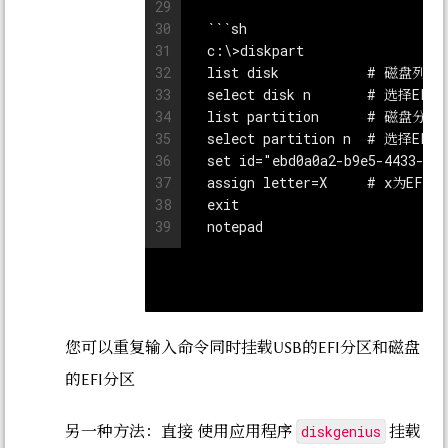
29
30
```
sh
31
  c:\>diskpart
32
  list disk           # 磁盘列表
33
  select disk n       # 选
34
  list partition      # 磁盘分
35
  select partition n  # 选择E
36
37
  assign letter=X     # x为EF
38
39
您可以重复输入命令同时挂载USB的EFI分区和磁盘
的EFI分区
diskgenius
另一种方法：直接 使用应用程序
挂载