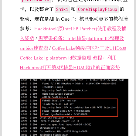
Shiki
CoreDisplayFixup
卡，以及整合了
和
的
驱动，现在是All In One了；核显驱动更多的教程请
参考：
Hackintool(原Intel FB-Patcher)使用教程及插
入姿势
/
黑苹果必备：Intel核显platform ID整理及
smbios速查表
/
Coffee Lake帧缓冲区补丁及UHD630
Coffee Lake ig-platform-id数据整理
教程：利用
Hackintool打开第8代核显HDMI输出的正确姿势