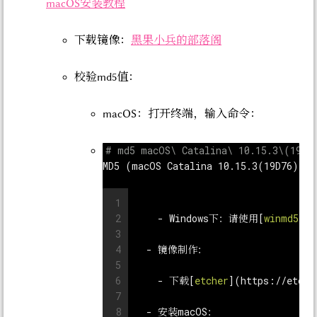
macOS安装教程
下载镜像：
黑果小兵的部落阁
校验md5值：
macOS：打开终端，输入命令：
MD5 (macOS Catalina 10.15.3(19D76) In
1
2
    - 
Windows下：请使用[
winmd5
](
h
3
4
  - 
镜像制作：
5
6
    - 
下载[
etcher
](
https://etche
7
8
  - 
安装macOS：