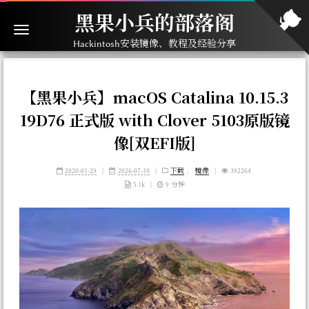
黑果小兵的部落阁
Hackintosh安装镜像、教程及经验分享
【黑果小兵】macOS Catalina 10.15.3
19D76 正式版 with Clover 5103原版镜
像[双EFI版]
2020-01-29
|
2026-07-10
|
下载
，
镜像
|
392264
5.1k
|
9 分钟