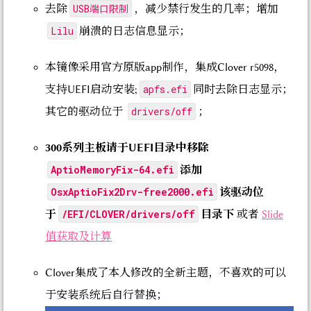
USB端口限制
去除
，减少禁行发生的几率；增加
Lilu
崩溃的日志信息显示；
本镜像采用官方原版app制作，集成Clover r5098，
apfs.efi
支持UEFI启动安装;
同时去除日志显示；
drivers/off
其它的驱动位于
；
300系列主板请于UEFI目录中移除
AptioMemoryFix-64.efi
添加
OsxAptioFix2Drv-free2000.efi
该驱动位
/EFI/CLOVER/drivers/off
于
目录下
或者
Slide
值获取及计算
Clover集成了本人修改的全新主题，不喜欢的可以
于安装系统后自行替换；