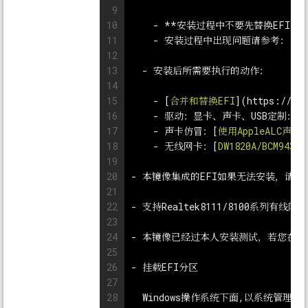
9
10
    - 
**安装过程中不要先替换EFI，
11
    - 
安装过程中出现问题请参考：[
c
12
13
  - 
安装后所需要执行的动作：
14
15
    - 
[
合并和替换EFI
](
https://blo
16
    - 
驱动：显卡、声卡、USB定制：[
17
    - 
声卡仿冒：[
使用AppleALC声卡
18
    - 
无线网卡：[
DW1820A/BCM943
19
20
- 
本镜像集成的EFI如果无法安装，请根
21
22
- 
支持Realtek8111/8100系列有
23
24
- 
本镜像已经过本人安装测试，若您在使
25
26
- 
挂载EFI分区
27
28
  Windows操作系统下面,以系统管理