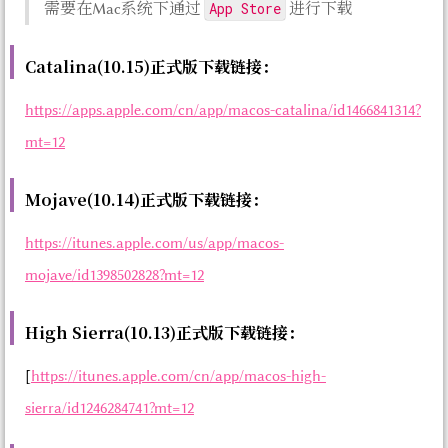
App Store
需要在Mac系统下通过
进行下载
Catalina(10.15)正式版下载链接：
https://apps.apple.com/cn/app/macos-catalina/id1466841314?
mt=12
Mojave(10.14)正式版下载链接：
https://itunes.apple.com/us/app/macos-
mojave/id1398502828?mt=12
High Sierra(10.13)正式版下载链接：
[
https://itunes.apple.com/cn/app/macos-high-
sierra/id1246284741?mt=12