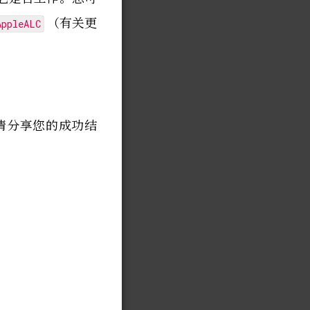
（有关更
AppleALC
请分享您的成功结
。