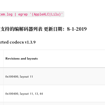
tem.log | egrep '(AppleALC|Lilu)'
C支持的编解码器列表 更新日期：8-1-2019
rted codecs v1.3.9
Revisions and layouts
0x100400, layout 11
0x100400, layout 11, 13, 44