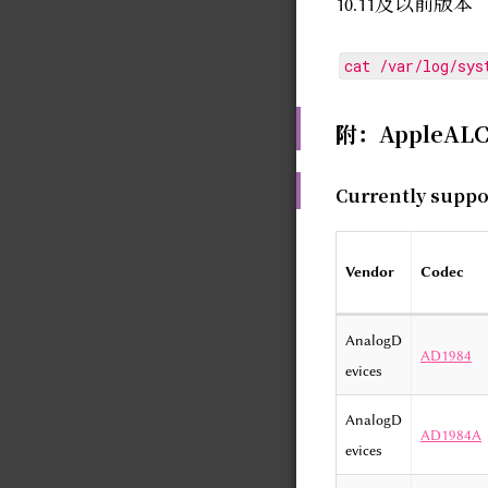
10.11及以前版本
cat /var/log/sys
附：AppleAL
Currently suppo
Vendor
Codec
AnalogD
AD1984
evices
AnalogD
AD1984A
evices