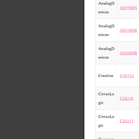
AnalogD
AD1988A
evices
AnalogD
AD1988B
evices
AnalogD
AD2000B
evices
Creative
CA0132
CirrusLo
CS4210
gic
CirrusLo
CS4213
gic
Conexan