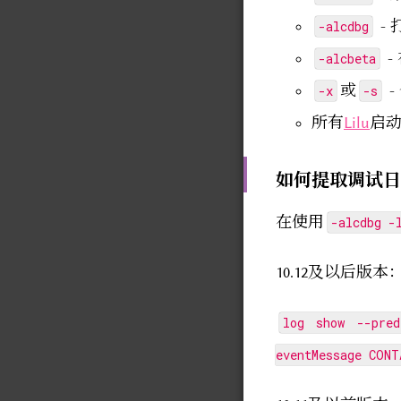
-
-alcdbg
-
-alcbeta
或
-
-x
-s
所有
Lilu
启动
如何提取调试日
在使用
-alcdbg -
10.12及以后版本
log show --pred
eventMessage CONT