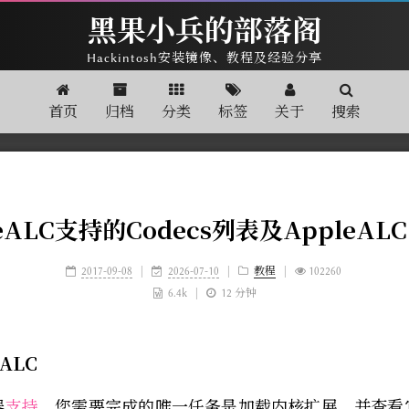
黑果小兵的部落阁
Hackintosh安装镜像、教程及经验分享
首页
归档
分类
标签
关于
搜索
leALC支持的Codecs列表及AppleAL
2017-09-08
|
2026-07-10
|
教程
|
102260
6.4k
|
12 分钟
ALC
器
支持
，您需要完成的唯一任务是加载内核扩展，并查看