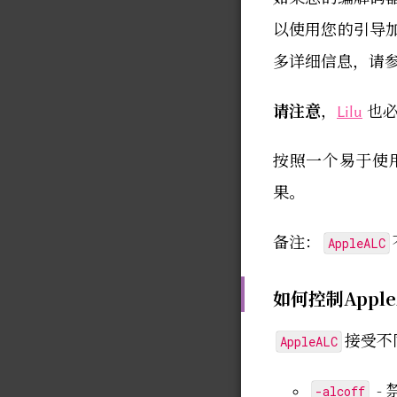
以使用您的引导加载
多详细信息，请
请注意
，
Lilu
也必
按照一个易于使
果。
备注：
AppleALC
如何控制Apple
接受不
AppleALC
- 
-alcoff