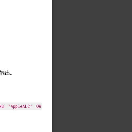
输出。
NS "AppleALC" OR