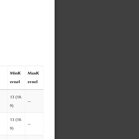
MinK
MaxK
ernel
ernel
13 (10.
—
9)
13 (10.
—
9)