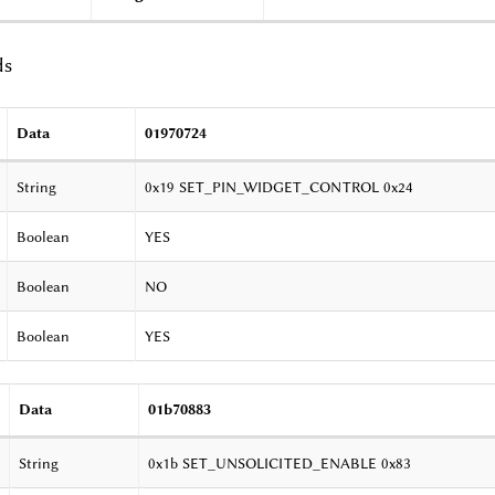
ds
Data
01970724
String
0x19 SET_PIN_WIDGET_CONTROL 0x24
Boolean
YES
Boolean
NO
Boolean
YES
Data
01b70883
String
0x1b SET_UNSOLICITED_ENABLE 0x83