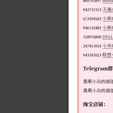
869792897
min
942112153
天逸5
673294583
小新
946132482
小新
158976808
DE
247451054
小米
943181023
联想
Telegram
黑果小兵的部
黑果小兵的部落
淘宝店铺：