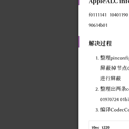
AppleALC info
f0111141 10401190
90614b01
解决过程
整理pinconfi
屏蔽掉节点0x1a 
进行屏蔽
整理出两条c
01970724 01b
编译CodecC
10ec_1220