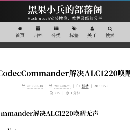
黑果小兵的部落阁
Hackintosh安装镜像、教程及经验分享
首页
归档
分类
标签
关于
搜索
odecCommander解决ALC1220
2017-08-18
|
2017-08-28
|
驱动
|
13753
715
|
1 分钟
ommander解决ALC1220唤醒无声