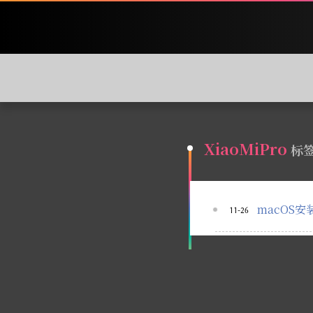
XiaoMiPro
标
macOS
11-26