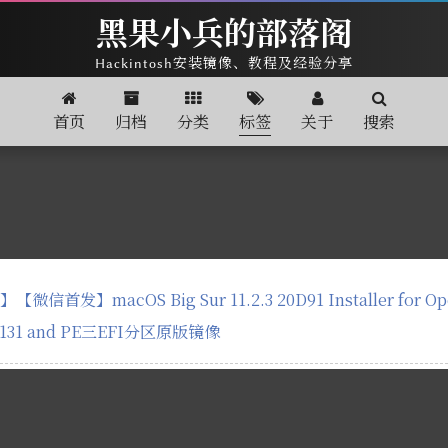
黑果小兵的部落阁
Hackintosh安装镜像、教程及经验分享
首页
归档
分类
标签
关于
搜索
信首发】macOS Big Sur 11.2.3 20D91 Installer for Open
5131 and PE三EFI分区原版镜像