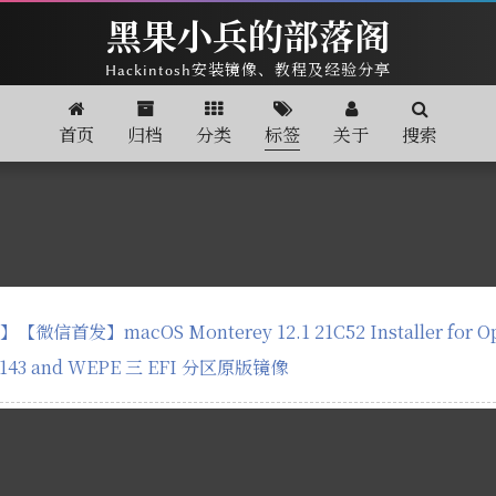
黑果小兵的部落阁
Hackintosh安装镜像、教程及经验分享
首页
归档
分类
标签
关于
搜索
信首发】macOS Monterey 12.1 21C52 Installer for Ope
5143 and WEPE 三 EFI 分区原版镜像