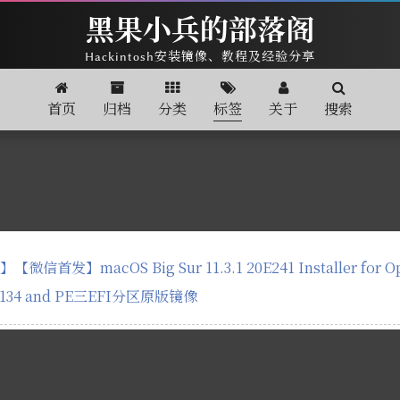
黑果小兵的部落阁
Hackintosh安装镜像、教程及经验分享
首页
归档
分类
标签
关于
搜索
信首发】macOS Big Sur 11.3.1 20E241 Installer for Ope
5134 and PE三EFI分区原版镜像