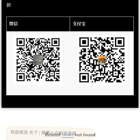
新
微信
支付宝
欢迎阅读 关于 | 黑果小兵的部落阁
Related
Issues
not found