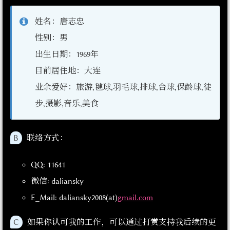
姓名：唐志忠
性别：男
出生日期：1969年
目前居住地：大连
业余爱好：旅游,毽球,羽毛球,排球,台球,保龄球,徒
步,摄影,音乐,美食
B
联络方式：
QQ: 11641
微信: daliansky
E_Mail: daliansky2008(at)
gmail.com
C
如果你认可我的工作，可以通过打赏支持我后续的更